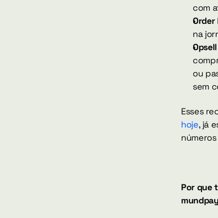
com a
Order
na jo
Opsell
compr
ou pa
sem c
Esses re
hoje
, já
números 
Por que 
mundpa