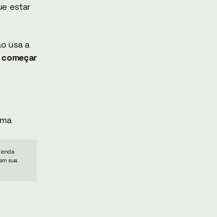
e estar 
o usa a 
 começar 
ma 
tenda 
am sua 