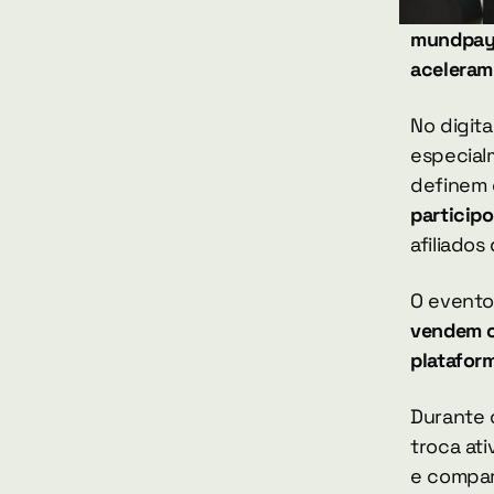
mundpay n
aceleram
No digita
especial
definem 
participo
afiliados
O evento
vendem 
platafor
Durante 
troca at
e compar