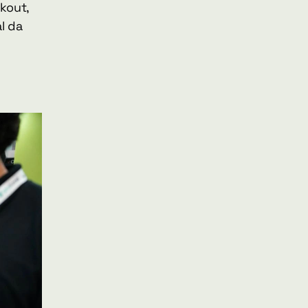
kout, 
 da 