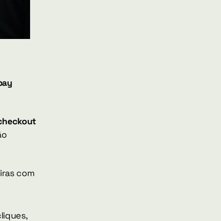
ay 
checkout 
o 
ras com 
iques, 