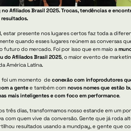
o Afiliados Brasil 2025. Trocas, tendências e encontr
 resultados.
l, estar presente nos lugares certos faz toda a diferen
mente quando esses lugares reúnem as conversas que
o futuro do mercado. Foi por isso que em maio a 
mund
u do Afiliados Brasil 2025
, o maior evento de marketin
 da América Latina.
 foi um momento  de 
conexão com infoprodutores que 
com a gente
 e também com 
novos nomes que estão b
mas mais inteligentes e com foco em performance
.
os três dias, transformamos nosso estande em um pon
iva com quem vive da conversão. Gente que já roda alt
tilhou resultados usando a mundpay, e gente que co