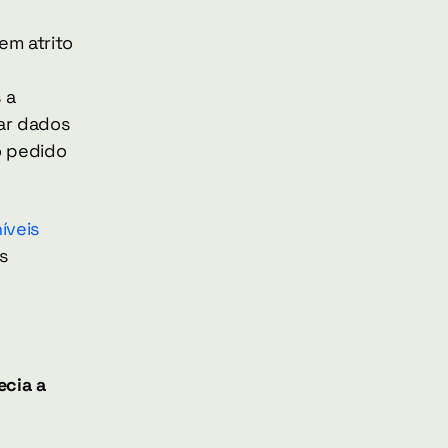
em atrito 
a 
r dados 
 pedido 
íveis 
 
cia a 