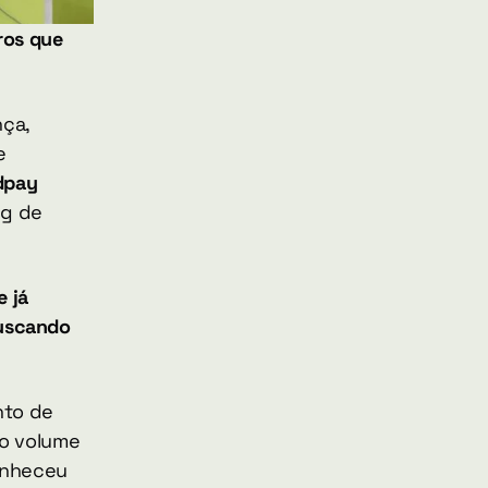
os que 
ça, 
 
pay 
g de 
já 
uscando 
to de 
o volume 
nheceu 