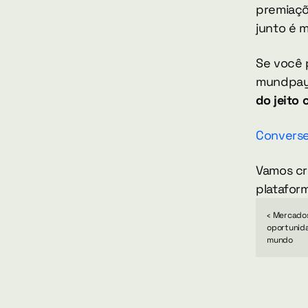
premiaçõ
junto é 
Se você 
mundpay
do jeito 
Converse
Vamos cr
platafor
‹ Mercados
oportunida
mundo