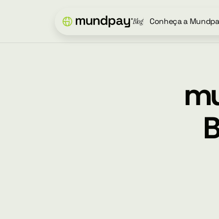
Conheça a Mundp
Blog
mu
B