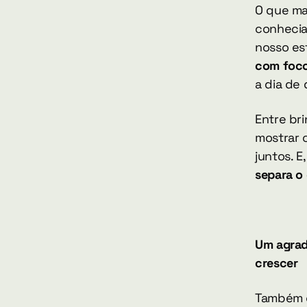
O que ma
conhecia
nosso es
com foc
a dia de
Entre br
mostrar 
juntos. E
separa o
Um agrad
crescer
Também c