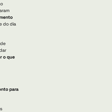
o 
aram 
mento 
 do dia 
de 
ar 
 o que 
nto para 
 